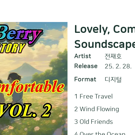
Lovely, Co
Soundscape
Artist
전재호
Release
25. 2. 28.
Format
디지털
1 Free Travel
2 Wind Flowing
3 Old Friends
4 Over the Ocean