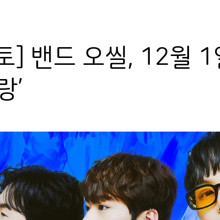
] 밴드 오씰, 12월 1
랑’