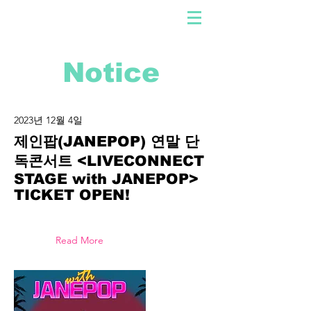
Notice
2023년 12월 4일
제인팝(JANEPOP) 연말 단
독콘서트 <LIVECONNECT
STAGE with JANEPOP>
TICKET OPEN!
Read More