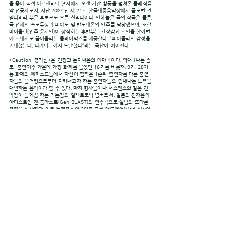
을 쫓아 직접 아르헨티나 현지에서 오랜 기간 활동을 펼쳐온 클래식음
악 전공자로서, 지난 2024년 제 21회 한국대중음악상에서 글로벌 컨
템퍼러리 부문 후보로도 오른 실력파이다. 연하늘은 곡의 작곡은 물론,
곡 전체의 프로듀싱과 피아노 및 반도네온의 연주를 담당했으며, 또한
바이올린(연주 윤지연)이 장식하는 후반부는 긴장감과 희열을 한꺼번
에 최대치로 끌어올리는 클라이막스를 제공한다. “피아졸라의 감성을
기대했는데, 파가니니까지 도달했다”라는 극찬이 이어진다.
<Caution: 경각심>은 긴장과 눈치싸움의 테마곡이다. 역대 [나는 솔
로] 출연기수 가운데 가장 화제를 몰았던 16기를 비롯해, 9기, 28기
등 화제의 에피소드들에서 자신이 점찍은 1순위 출연자를 다른 출연
자들의 플러팅으로부터 지켜내고자 하는 출연자들의 땀내나는 노력을
대변하는 음악이라 할 수 있다. 마치 형사물이나 서스펜스와 같은 긴
박감이 들게끔 하는 리듬감의 일렉트로닉 넘버로서, 일본의 전자음악
아티스트인 겐 블라스트(Gen BLAST)의 연주곡으로 앨범의 또다른
격정을 선사한다. 일본 동경출신의 3인조 그룹 매드에어(Mad Air)의
멤버로 활동하는 겐이치 키타지마(Genichi Kitajima)가 솔로유니트
로 활동하는 아티스트로, 이번 [나는 SOLO] OST작업에 대단한 열정
으로써 곡작업에 임했다는 후문이다. 일렉트로닉스, 록, 펑크, 스카, 레
게, R&B등, 한 트랙 내에서도 다양한 톤의 음악적 소스들을 융합해 긴
장감 넘치는 일렉트로 연주곡을 탄생시켰다.
[나는 SOLO]는 ENA와 SBS Plus를 통해 매주 수요일 밤 10시 30
분에 방영되며, 제작 및 연출은 촌장엔터테인먼트(대표 남규홍)가 맡
고있다. 칠리뮤직코리아는 그동안 [소울메이트], [안녕 프란체스카],
[별을 따다줘], [한번 더 해피엔딩]등의 TV OST를 제작한 바 있으며,
제작, 배급, 매니지먼트, 공연기획, 해외 라이센싱 등, 다양한 활동을
펼치는 레이블이다.