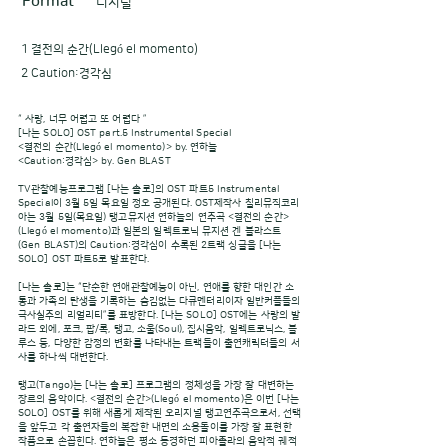
Format
디지털
1 결전의 순간(Llegó el momento)
2 Caution:경각심
“ 사랑, 너무 어렵고 또 어렵다 ”
[나는 SOLO] OST part.5 Instrumental Special
<결전의 순간(Llegó el momento)> by. 연하늘
<Caution:경각심> by. Gen BLAST
TV관찰예능프로그램 [나는 솔로]의 OST 파트5 Instrumental
Special이 3월 5일 목요일 정오 공개된다. OST제작사 칠리뮤직코리
아는 3월 5일(목요일) 탱고뮤지션 연하늘의 연주곡 <결전의 순간>
(Llegó el momento)과 일본의 일렉트로닉 뮤지션 겐 블라스트
(Gen BLAST)의 Caution:경각심이 수록된 2트랙 싱글을 [나는
SOLO] OST 파트5로 발표한다.
[나는 솔로]는 “단순한 연애관찰예능이 아닌, 연애를 향한 대인간 소
통과 가족의 탄생을 기록하는 숨김없는 다큐멘터리이자 일반커플들의
극사실주의 리얼리티”를 표방한다. [나는 SOLO] OST에는 사랑의 발
라드 외에, 포크, 팝/록, 탱고, 소울(Soul), 집시음악, 일렉트로닉스, 블
루스 등, 다양한 감정의 변화를 나타내는 트랙들이 출연캐릭터들의 서
사를 하나씩 대변한다.
탱고(Tango)는 [나는 솔로] 프로그램의 정체성을 가장 잘 대변하는
장르의 음악이다. <결전의 순간>(Llegó el momento)은 이번 [나는
SOLO] OST를 위해 새롭게 제작된 오리지널 탱고연주곡으로서, 선택
을 앞두고 각 출연자들의 복잡한 내면의 소용돌이를 가장 잘 표현한
작품으로 손꼽힌다. 연하늘은 평소 동경하던 피아졸라의 음악적 궤적