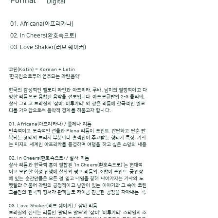
Format
Digital
01. Africana(아프리카나)
02. In Cheers(환호속으로)
03. Love Shaker(러브 쉐이커)
코틴(Kotin) = Korean + Latin
‘한국인으로부터 연주되는 라틴음악’
한국의 감성적인 멜로디 라인과 아프리카, 쿠바, 남미의 열정적이고 다
양한 리듬으로 융합된 음악을 선보입니다. 아프로큐반의 2-3 클라베,
살사 그리고 브라질의 ‘삼바, 바투카타’ 와 같은 리듬에 한국적인 멜로
디를 가져감으로써 음악적 경계를 허물고자 합니다.
01. Africana(아프리카나) / 플레나 리듬
민속적이고 토속적인 선율과 Plena 리듬이 포인트. 간단하고 단순 반
복되는 형태와 브리지 부분마다 혼섹션이 주고받는 형태가 특징. 가사
는 미지의 세계인 아프리카를 동경하며 여행을 하고 싶은 소망의 내용
02. In Cheers(환호속으로) / 살사 리듬
살사 리듬과 한국적 흥이 결합된 ‘In Cheers(환호속으로)’는 현대적
이고 모던한 화성 진행에 살사와 펑크 리듬의 조합이 포인트. 공연장
에 있는 순간만큼은 모든 걸 잊고 내일을 향해 나아가자는 가사의 노
랫말과 더불어 라틴의 긍정적이고 낭만이 있는 이야기와 그 속에 코틴
그룹만의 한국적 정서가 관객들로 하여금 친근한 공감을 자아내는 곡.
03. Love Shaker(러브 쉐이커) / 삼바 리듬
브라질의 신나는 리듬인 ‘팔티도 알토’와 ‘삼바’ ‘바투카타’ 스타일의 조