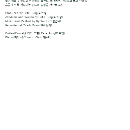
합이 곡의 긴장감과 편안함을 표현함. 무대에서 관중들의 몸과 마음을
흔들기 위해 선보이는 밴드의 입장을 가사로 표현.
Produced by Pete Jung(피트정)
All Music and Words by Pete Jung(피트정)
Mixed and Masted by Hynbu Kim(김현부)
Recorded at Yireh Music(이레뮤직)
Guitar&Vocal(기타와 보컬)-Pete Jung(피트정)
Piano(피아노)-Yoonmi Choi(최윤미)
Bass(베이스)-Hyoyoung Kim(김효영)
Drums(드럼)-Ikjun Won(원익준)
Percussion(퍼커션)-Jeongkyun Kim(김정균)
Flute(플룻)-Eunmi Kim(김은미)
Saxophone(색소폰)-Myunghan Yoo,(유명한)
Trumpet(트럼펫)-Jongsang Park(박종상)
Trombone(트럼본)-Changmin Lee(이창민)
*본 앨범은 인천광역시와 (재)인천문화재단의 후원을 받아 ‘2023 인
천문화재단 예술창작지원사업’ 으로 선정되어 제작되었습니다.