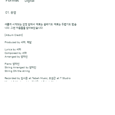
Format
Digital
01. 유영
새롭게 시작되는 감정 앞에서 때로는 설레기도 때로는 두렵기도 했습
니다. 그런 마음들을 담아보았습니다.
[Album Credit]
Produced by 서하, 해담
Lyrics by 서하
Composed by 서하
Arranged by 양자인
Piano 양자인
String Arranged by 양자인
String ON the string
Recorded by 김시온 at Tebah Music, 오성근 at T Studio
Mixed & Mastered by 김시온 at Tebah Music
Photo by 보현