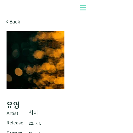
< Back
유영
서하
Artist
Release
22. 7. 5.