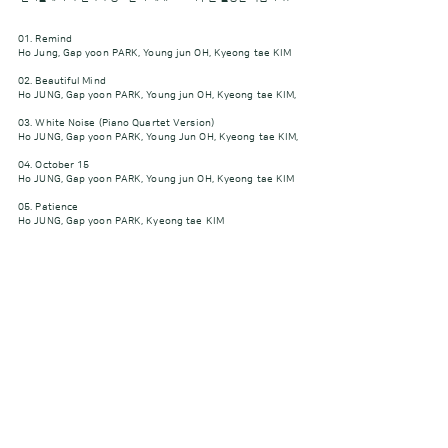
01. Remind
Ho Jung, Gap yoon PARK, Young jun OH, Kyeong tae KIM
02. Beautiful Mind
Ho JUNG, Gap yoon PARK, Young jun OH, Kyeong tae KIM,
03. White Noise (Piano Quartet Version)
Ho JUNG, Gap yoon PARK, Young Jun OH, Kyeong tae KIM,
04. October 15
Ho JUNG, Gap yoon PARK, Young jun OH, Kyeong tae KIM
05. Patience
Ho JUNG, Gap yoon PARK, Kyeong tae KIM
06. Not Easy To Apologize
Ho JUNG, Gap yoon PARK, Kyeong tae KIM,
07. White noise (Guitar Trio Version)
Ho JUNG, Gap yoon PARK, Kyeong tae KIM,
08. Long Way To Go
Ho JUNG, Woong HWANGBO
Ho JUNG, Double Bass
Gap yoon PARK, Guitar
Young jun OH, Piano
Kyeong tae KIM, Drum
Woong HWANGBO, Guitar