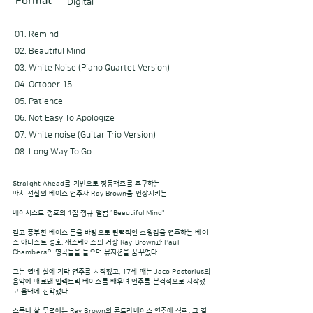
Format
Digital
01. Remind
02. Beautiful Mind
03. White Noise (Piano Quartet Version)
04. October 15
05. Patience
06. Not Easy To Apologize
07. White noise (Guitar Trio Version)
08. Long Way To Go
Straight Ahead를 기반으로 정통재즈를 추구하는
마치 전설의 베이스 연주자 Ray Brown을 연상시키는
베이시스트 정호의 1집 정규 앨범 “Beautiful Mind"
깊고 풍부한 베이스 톤을 바탕으로 탄력적인 스윙감을 연주하는 베이
스 아티스트 정호. 재즈베이스의 거장 Ray Brown과 Paul
Chambers의 명곡들을 들으며 뮤지션을 꿈꾸었다.
그는 열네 살에 기타 연주를 시작했고, 17세 때는 Jaco Pastorius의
음악에 매료돼 일렉트릭 베이스를 배우며 연주를 본격적으로 시작했
고 음대에 진학했다.
스물네 살 무렵에는 Ray Brown의 콘트라베이스 연주에 심취, 그 결