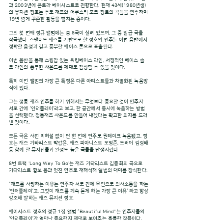
과 2003년에 콘트라 베이시스트로 전향한다. 현재 43세(1980년생)
의 뮤지션 정호는 주로 재즈와 어쿠스틱 포크 장르의 곡들을 연주하며
19년 넘게 꾸준한 활동을 펼치는 중이다.
그의 첫 번째 정규 앨범에는 총 8곡이 실려 있으며, 그 중 일곱 곡을
작곡했다. 스탠더드 재즈를 기반으로 한 정호의 연주는 이번 음반에서
정확한 음정과 깊고 풍부한 베이스 톤으로 표출된다.
이번 음반을 통해 스윙감 있는 워킹베이스 라인, 서정적인 베이스 솔
로 라인의 풍부한 사운드를 제대로 감상할 수 있을 것이다.
특히 이번 앨범의 가장 큰 특징은 다른 아티스트들과 차별화된 녹음방
식에 있다.
그는 정통 재즈 연주를 하기 위해서는 무엇보다 중요한 것이 연주자
서로 간에 ‘인터플레이’라고 보고, 한 공간에서 동시에 녹음하는 방법
을 선택했다. 정통재즈 사운드를 만들어 내겠다는 확고한 의지를 드러
낸 것이다.
모든 곡은 사전 리허설 없이 단 한 번에 연주로 원테이크 녹음됐고, 정
호는 재즈 기타리스트 박갑윤, 재즈 피아니스트 오영준, 드러머 김경태
등 함께 한 뮤지션들과 완성도 높은 곡들을 탄생시켰다.
8번 트랙 'Long Way To Go'는 재즈 기타리스트 김중회의 곡으로
기타리스트 황보 웅과 멋진 연주로 재해석해 앨범의 대미를 장식한다.
“재즈를 사랑하는 이유는 연주자 서로 간에 무언으로 의사소통을 하는
‘인터플레이’고, 그것이 재즈를 계속 듣게 하는 가장 큰 이유“라고 항상
강조해 말하는 재즈 뮤지션 정호.
베이시스트 정호의 정규 1집 앨범 “Beautiful Mind"는 연주자들의
‘인터플레이’가 얼마나 중요한지 제대로 보여주는 훌륭한 작품이다,