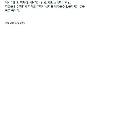
에서 개인의 정체성, 사랑하는 방법, 서로 소통하는 방법,
다름을 인정하면서 자기의 존재나 생각을 내세울수 있을까라는 뜻을
담은 곡이다.
Album Credits :
Bass/Singer and back vocals : Eliz Murad
Guitars : Arno Vincendeau
Keyboard : Rizan Said
Additional keyboards : Kenzi Bourras (Aloule n°1 & You
Are Poetry n°8)
Drums : Olivier Hurtu
Recording/Mix and Arranger : Azzedine Djelil
Mastering :Golden Mastering
Photo (album cover) : Eve Saint-Ramon
© CHILIMUSIC KOREA, ALL RIGHTS RESERVED.