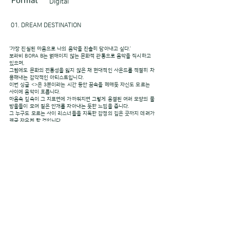
Format
Digital
01. DREAM DESTINATION
‘가장 진실된 마음으로 나의 음악을 진솔히 담아내고 싶다.’
보라비 BORA B는 얽매이지 않는 문화적 관통으로 음악을 직시하고
있으며,
그럼에도 문화의 전통성을 잃지 않은 채 현대적인 사운드를 적절히 차
용해내는 감각적인 아티스트입니다.
이번 싱글 <>은 3분이라는 시간 동안 꿈속을 헤매듯 자신도 모르는
사이에 음악이 흐릅니다.
마음속 깊숙이 그 지표면에 가까워지면 그렇게 응결된 여러 모양의 물
방울들이 모여 짙은 안개를 자아내는 듯한 느낌을 줍니다.
그 누구도 모르는 사이 리스너들을 지독한 감정의 깊은 곳까지 데려가
결국 자유케 할 것입니다.