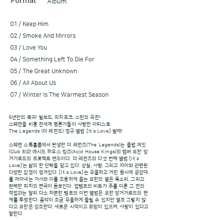
Format
Album
01 / Keep Him
02 / Smoke And Mirrors
03 / Love You
04 / Something Left To Die For
05 / The Great Unknown
06 / All About Us
07 / Winter Is The Warmest Season
6년만의 복귀! 빌보드, 피치포크, 스핀의 극찬!
스웨덴을 비롯 전세계 평론가들이 사랑한 아티스트
The Legends (더 레전드) 정규 앨범 [It`s Love] 발매!
스웨덴 스톡홀름에서 탄생한 더 레전즈(The Legends)는 클럽 에잇
(Club 8)과 애시드 하우스 킹즈(Acid House Kings)의 멤버 요한 앙
거가르드의 프로젝트 밴드이다. 더 레전즈의 다섯 번째 앨범 [It`s
Love]는 삶의 한 단락을 담고 있다. 상실, 사랑, 그리고 자아와 관련된
다양한 감정이 엉겨있다. [It`s Love]는 우울하고 거친 동시에 공감대
를 자아내는 가사와 이를 조용하게 읊는 요한의 옅은 목소리, 그리고
완벽한 피치의 편곡이 돋보인다. 업템포의 비트가 주를 이룬 그 전의
작업과는 달리 다소 차분한 템포의 이번 앨범은 요한 앙거가르드의 현
재를 투영한다. 음악이 조금 우울하게 들릴 수 있지만 결코 그렇지 않
다고 요한은 강조한다. 새로운 시작이고 희망이 있으며, 사랑이 있다고
말한다.