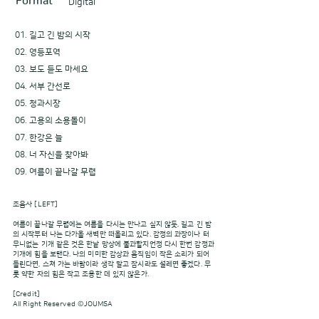
Format
DIgital
01. 길고 긴 밤의 시작
02. 영등포역
03. 보도 듣도 마세요
04. 서부 간선로
05. 청과시장
06. 고용의 소용돌이
07. 한강은 늘
08. 너 자신을 찾아봐
09. 여름이 끝나갈 무렵
조음사 [LEFT]
여름이 끝나갈 무렵에는 여름을 다시는 만나고 싶지 않듯, 길고 긴 밤
의 시작부터 나는 다가올 새벽만 떠올리고 있다. 감정의 과장이나 터
무니없는 기개 같은 것은 한낱 망상에 불과할지언정 다시 한번 감정과
기개에 힘을 보탠다. 나의 미미한 감상과 움직임이 작은 소리가 되어
들린다면, 스쳐 가는 바람이라 생각 말고 잠시라도 설레면 좋겠다. 무
릇 약한 자의 힘은 작고 조용한 데 있지 않은가.
[Credit]
All Right Reserved ©JOUMSA
Produced by JOUMSA