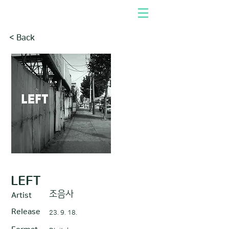
< Back
LEFT
조음사
Artist
Release
23. 9. 18.