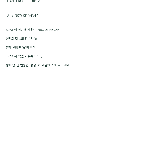
Format
Digtal
01 / Now or Never
SUAI 의 세번째 사운드 ’Now or Never’
선택과 갈등의 연속인 ‘삶’
함께 보았던 ‘꽃’의 의미
그려지지 않을 마음속의 ‘그림’
생애 단 한 번뿐인 ‘감정’ 이 바람에 스쳐 지나가다
© CHILIMUSIC KOREA, ALL RIGHTS RESERVED.