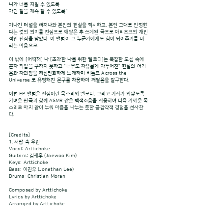
니가 너를 지킬 수 있도록
가던 길을 계속 갈 수 있도록”
기나긴 터널을 빠져나와 본인의 현실을 직시하고, 본인 그대로 인정한
다는 것의 의미를 진심으로 깨달은 후 쓰게된 곡으로 아티초크의 개인
적인 진심을 담았다. 이 앨범이 그 누군가에게도 힘이 되어주기를 바
라는 마음으로.
이 밖에 [어떡해] 나 [초라한 나를 위한 멜로디]는 복잡한 도심 속에
혼자 직업을 구하지 못하고 “너무도 자유롭게 가두어진” 현실의 어려
움과 자괴감을 허심탄회하게 노래하며 비틀즈 Across the
Universe 로 유명해진 문구를 차용하여 깨달음을 갈구한다.
이번 EP 앨범은 진심어린 목소리와 멜로디, 그리고 가사가 와닿도록
가벼운 편곡과 함께 ASMR 같은 백색소음을 사용하여 더욱 가까운 목
소리로 마치 같이 누워 마음을 나누는 듯한 공감각적 경험을 선사한
다.
[Credits]
1. 서랍 속 우린
Vocal: Arttichoke
Guitars: 김재우 (Jaewoo Kim)
Keys: Arttichoke
Bass: 이진우 (Jonathan Lee)
Drums: Christian Moran
Composed by Arttichoke
Lyrics by Arttichoke
Arranged by Arttichoke