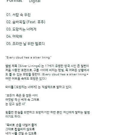
Format
Digital
01. 서랍 속 우린
02. 숨바꼭질 (Feat. 후추)
03. 도망치는 너에게
04. 어떡해
05. 초라한 날 위한 멜로디
“Every cloud has a silver lining.”
앨범 제목 [Silver Linings] 는 17세기 유명한 영국 시인 존 밀턴이
처음 사용한 표현으로, 구름 사이에 비치는 햇빛, 즉 어려운 상황에서
도 볼 수 있는 희망을 뜻한다. (Every cloud has a silver lining.=
어떤 어려움 속에도 희망은 있다.)
타이틀 [도망치는 너에게] 는 직설적으로 말하고 있다.
“모두가 죽은 듯 잠든 사이
어젯밤 적신 베개 속 그대로
눈 감고 싶은 너”
힘들던 현실을 외면하고 도망치기만 하던 본인 자신에게 말하는 앨범
이기도 하다.
“똑바로 손을 내밀어 줄게
그대로 휩쓸리지 않도록
내가 나를 견딜 수 있도록