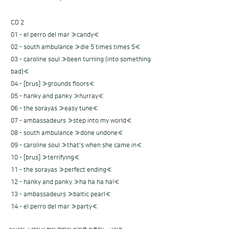
CD 2
01 - el perro del mar ≫candy≪
02 - south ambulance ≫die 5 times times 5≪
03 - caroline soul ≫been turning (into something
bad)≪
04 - [brus] ≫grounds floors≪
05 - hanky and panky ≫hurray≪
06 - the sorayas ≫easy tune≪
07 - ambassadeurs ≫step into my world≪
08 - south ambulance ≫done undone≪
09 - caroline soul ≫that's when she came in≪
10 - [brus] ≫terrifying≪
11 - the sorayas ≫perfect ending≪
12 - hanky and panky ≫ha ha ha ha!≪
13 - ambassadeurs ≫baltic pearl≪
14 - el perro del mar ≫party≪