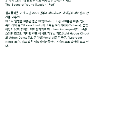
21세기 스웨디쉬 팝의 현재와 미래를 관통하는 시리즈
The Sound of Young Sweden "Red"
칠리뮤직은 이미 지난 2002년부터 라브라도어 레이블과 라이센스 관
계를 이루며,
베스트 앨범을 비롯한 클럽 에잇(Club 8)의 전 타이틀은 비롯, 인기
록커 라쎄 린드(Lasse Lindh)가 소속된 트라이베카(Tribeca), 클럽
에잇의 남자 멤버인 요한 앙거가르드(Johan Angergard)가 소속된
스웨덴 최고의 기타팝 밴드 애시드 하우스 킹즈(Acid House Kings)
와 Urban Dance듀오 몬디얼(Mondial)등은 물론, “Labrador
Kingsize”시리즈 같은 컴필레이션들까지 지속적으로 발매해 오고 있
다.
이번에 공개된 “The Sound of Young Sweden”시리즈는 그 가운
데서도 스웨덴 인디음악의 현재와 미래를 한꺼번에 보여주는 특이한
기획물이라 일컬을 만한 시리즈다. 특히 본 시리즈에는 그 동안 소개
되지 않은 라브라도어 레이블 핵심 아티스트들의 미발표 트랙이나 희
귀 버전에서부터 Shermans, Concretes, Nixon, Melodika,
Daniel Saturn, Ambulance, Punky's Dilemma등 국내에 공식적
으로 처음 소개되는 실력파 동료 음악인들의 감각적인 음악들이 대거
수록돼 중요한 자료가 될 전망이다.
앨범은 모두 현재까지 총 4장이 발매되었는데, 지금 소개하는 앨범은
그 중 2,4집을 한데 묶어 2 for1 형태로 발매된 "Red" 이다.
CD 1 - 매진을 기록한 1999년의 시리즈 1편을 뒤이어 발매된 2집은
11곡의 보다 다양한 팝밴드들의 곡들을 담고 있는데, 국내에 라이센
스로 소개되었던 라쎄 린드(Lasse Lindh)나 몬디얼(Mondial) 외에
에드슨(Edson), 닉슨(Nixon), 에어로스페이스(Aerospace)등은 물
론, 그 동안 우리에게 거의 소개된 적이 없던 멜로디카(Melodika), 다
니엘 새턴(Daniel Saturn)등의 실력있는 뮤지션들의 새련된 음악까
지 대거 포함하고 있는 앨범이다.