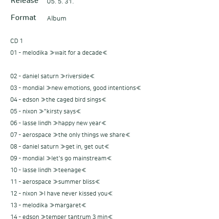
Release
05. 5. 31.
Format
Album
CD 1
01 - melodika ≫wait for a decade≪
02 - daniel saturn ≫riverside≪
03 - mondial ≫new emotions, good intentions≪
04 - edson ≫the caged bird sings≪
05 - nixon ≫"kirsty says≪
06 - lasse lindh ≫happy new year≪
07 - aerospace ≫the only things we share≪
08 - daniel saturn ≫get in, get out≪
09 - mondial ≫let's go mainstream≪
10 - lasse lindh ≫teenage≪
11 - aerospace ≫summer bliss≪
12 - nixon ≫I have never kissed you≪
13 - melodika ≫margaret≪
14 - edson ≫temper tantrum 3 min≪