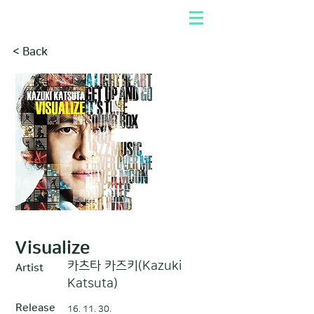
< Back
Visualize
카츠타 카즈키(Kazuki
Artist
Katsuta)
Release
16. 11. 30.