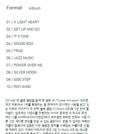
Format
Album
01 / A LIGHT HEART
02 / GET UP AND GO
03 / IT'S TIME
04 / SOUND BOX
05 / TRUE
06 / JAZZ MUSIC
07 / POWER OVER ME
08 / SILVER MOON
09 / SIDE STEP
10 / RED WIND
2014년 첫 솔로 앨범을 발매 후 일본 내 iTunes, Amazon, 오리콘
재즈 차트에서 1위를 획득하는 등 현재까지 경이적인 사랑을 받고 있
는 카츠타 카즈키가 두 번째 솔로 앨범 [VISUALIZE]로 2년 만에 돌
아왔다. 압도적인 사운드를 자랑하는 아시아 문화권 내 최고의 퓨전
재즈 그룹 DIMENSION(디멘션)에서 보여왔던 화려한 연주와 사뭇 다
른 그의 색다른 면모를 만날 수 있는 음반이다. 한층 더 깊어진 매력과
더불어 멜로디에 집중한 이번 앨범은 청자를 사로잡는 아름다운 선율
로 채워져 있다. 카츠타 카츠키의 정규 2집 [VISUALIZE]는 색소폰